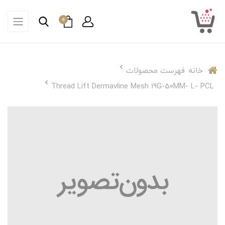
0
خانه
فهرست محصولات
Thread Lift Dermavline Mesh 19G-50MM- L- PCL